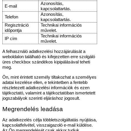
Azonosítás,
E-mail
kapcsolattartás.
Azonosítás,
Telefon
kapcsolattartás.
Regisztráció
Technikai információs
időpontja
művelet.
Technikai információs
IP cím
művelet.
A felhasználó adatkezelési hozzájárulását a
weboldalon található és kifejezetten erre szolgáló
üres checkbox szándékos kipipálásával teheti
meg.
Ön, mint érintett személy tiltakozhat a személyes
adatai kezelése ellen, e tekintetben a fentebb
részletezett adatkezelési információk és ezen
tájékoztató, valamint a tájékoztatóban ismertetett
jogszabályok szerinti eljáráshoz jogosult.
Megrendelés leadása
Az adatkezelés célja többletszolgáltatás nyújtása,
kapcsolatfelvétel, visszaigazoló e-mail küldése.
Az Ön megrendelését csak akkor tudjuk