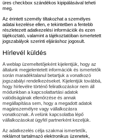
üres checkbox szándékos kipipálásával teheti
meg.
Az érintett személy tiltakozhat a személyes
adatai kezelése ellen, e tekintetben a fentebb
részletezett adatkezelési információk és ezen
tájékoztató, valamint a tájékoztatóban ismertetett
jogszabályok szerinti eljáráshoz jogosult.
Hírlevél küldés
A weblap üzemeltetőjeként kijelentjük, hogy az
általunk megjelentetett információk és ismertetők
során maradéktalanul betartjuk a vonatkozó
jogszabályi rendelkezéseket. Kijelentjük továbbá,
hogy hírlevélre történő feliratkozáskor nem áll
módunkban a kapcsolattartási adatok
valódiságának ellenőrzése és annak
megállapítása sem, hogy a megadott adatok
magánszemélyre vagy vállalkozásra
vonatkoznak. A velünk kapcsolatba lépő
vállalkozásokat ügyfél partnerként kezeljük.
Az adatkezelés célja szakmai ismertetők,
reklámot tartalmazó elektronikus üzenetek,