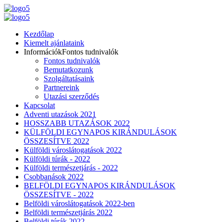
Kezdőlap
Kiemelt ajánlataink
Információk
Fontos tudnivalók
Fontos tudnivalók
Bemutatkozunk
Szolgáltatásaink
Partnereink
Utazási szerződés
Kapcsolat
Adventi utazások 2021
HOSSZABB UTAZÁSOK 2022
KÜLFÖLDI EGYNAPOS KIRÁNDULÁSOK
ÖSSZESÍTVE 2022
Külföldi városlátogatások 2022
Külföldi túrák - 2022
Külföldi természetjárás - 2022
Csobbanások 2022
BELFÖLDI EGYNAPOS KIRÁNDULÁSOK
ÖSSZESÍTVE - 2022
Belföldi városlátogatások 2022-ben
Belföldi természetjárás 2022
Belföldi túrák 2022