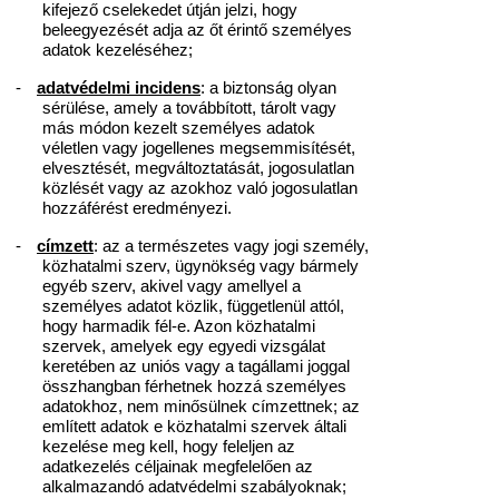
kifejező cselekedet útján jelzi, hogy
beleegyezését adja az őt érintő személyes
adatok kezeléséhez;
-
adatvédelmi incidens
: a biztonság olyan
sérülése, amely a továbbított, tárolt vagy
más módon kezelt személyes adatok
véletlen vagy jogellenes megsemmisítését,
elvesztését, megváltoztatását, jogosulatlan
közlését vagy az azokhoz való jogosulatlan
hozzáférést eredményezi.
-
címzett
: az a természetes vagy jogi személy,
közhatalmi szerv, ügynökség vagy bármely
egyéb szerv, akivel vagy amellyel a
személyes adatot közlik, függetlenül attól,
hogy harmadik fél-e. Azon közhatalmi
szervek, amelyek egy egyedi vizsgálat
keretében az uniós vagy a tagállami joggal
összhangban férhetnek hozzá személyes
adatokhoz, nem minősülnek címzettnek; az
említett adatok e közhatalmi szervek általi
kezelése meg kell, hogy feleljen az
adatkezelés céljainak megfelelően az
alkalmazandó adatvédelmi szabályoknak;