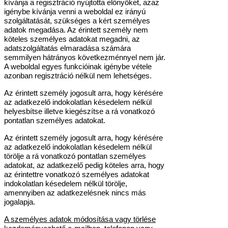
kívánja a regisztráció nyújtotta előnyöket, azaz
igénybe kívánja venni a weboldal ez irányú
szolgáltatását, szükséges a kért személyes
adatok megadása. Az érintett személy nem
köteles személyes adatokat megadni, az
adatszolgáltatás elmaradása számára
semmilyen hátrányos következménnyel nem jár.
A weboldal egyes funkcióinak igénybe vétele
azonban regisztráció nélkül nem lehetséges.
Az érintett személy jogosult arra, hogy kérésére
az adatkezelő indokolatlan késedelem nélkül
helyesbítse illetve kiegészítse a rá vonatkozó
pontatlan személyes adatokat.
Az érintett személy jogosult arra, hogy kérésére
az adatkezelő indokolatlan késedelem nélkül
törölje a rá vonatkozó pontatlan személyes
adatokat, az adatkezelő pedig köteles arra, hogy
az érintettre vonatkozó személyes adatokat
indokolatlan késedelem nélkül törölje,
amennyiben az adatkezelésnek nincs más
jogalapja.
A személyes adatok módosítása vagy törlése