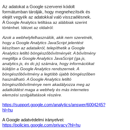
Az adatokat a Google szerverei kódolt
formátumban tárolják, hogy megnehezítsék és
elejét vegyék az adatokkal való visszaélésnek.
A
Google Analytics letiltása az alábbiak szerint
történhet. Idézet az oldalról:
Azok a webhelyfelhasználók, akik nem szeretnék,
hogy a Google Analytics JavaScript jelentést
készítsen az adataikról, telepíthetik a Google
Analytics letiltó böngészőbővítményét. A bővítmény
megtiltja a Google Analytics JavaScript (ga.js,
analytics.js, és dc.js) számára, hogy információkat
küldjön a Google Analytics rendszernek. A
böngészőbővítmény a legtöbb újabb böngészőben
használható. A Google Analytics letiltó
böngészőbővítménye nem akadályozza meg az
adatküldést maga a webhely és más internetes
elemzési szolgáltatások részére.
https://support.google.com/analytics/answer/6004245?
hl=hu
A Google adatvédelmi irányelvei:
https://policies.google.com/privacy?hl=hu