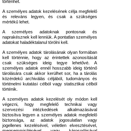
történhet.
A személyes adatok kezelésének célja megfelelő
és releváns legyen, és csak a szükséges
mértékű lehet.
A személyes adatoknak pontosnak és
naprakésznek kell lenniük. A pontatlan személyes
adatokat haladéktalanul törölni kell.
A személyes adatok tárolásának olyan formában
kell történnie, hogy az érintettek azonosítását
csak szükséges ideig tegye lehetővé. A
személyes adatok ennél hosszabb ideig történő
tárolására csak akkor kerülhet sor, ha a tárolás
közérdekű archiválás céljából, tudományos és
történelmi kutatási célból vagy statisztikai célból
történik.
A személyes adatok kezelését oly módon kell
végezni, hogy megfelelő technikai vagy
szervezési intézkedések alkalmazásával
biztosítva legyen a személyes adatok megfelelő
biztonsága, az adatok jogosulatlan vagy
jogellenes kezelésével, véletlen elvesztésével,
megsemmisítésével vagy károsodásával