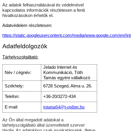
Az adatok felhasználásával és védelmével
kapcsolatos információk részletesen a fenti
hivatkozásokon érhetők el.
Adatvédelem részletesen:
https://static.googleusercontent.com/media/www.google.com/en//intl
Adatfeldolgozók
Tárhelyszolgáltató:
Jelado Internet és
Név / cégnév:
Kommunikáció, Tóth
Tamás egyéni vállalkozó
Székhely:
6728 Szeged, Alma u. 26.
Telefon:
+36-20/3272-434
totama64@t-online.hu
E-mail:
Az Ön által megadott adatokat a
tárhelyszolgáltató által üzemeltetett szerver
tárolja. Az adatokhoz csak munkatársaink, illetve