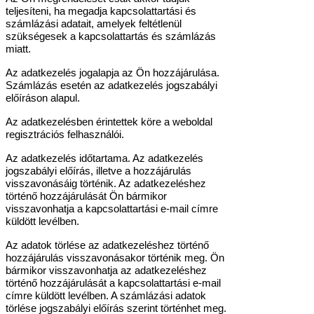
teljesíteni, ha megadja kapcsolattartási és
számlázási adatait, amelyek feltétlenül
szükségesek a kapcsolattartás és számlázás
miatt.
Az adatkezelés jogalapja az Ön hozzájárulása.
Számlázás esetén az adatkezelés jogszabályi
előíráson alapul.
Az adatkezelésben érintettek köre a weboldal
regisztrációs felhasználói.
Az adatkezelés időtartama. Az adatkezelés
jogszabályi előírás, illetve a hozzájárulás
visszavonásáig történik. Az adatkezeléshez
történő hozzájárulását Ön bármikor
visszavonhatja a kapcsolattartási e-mail címre
küldött levélben.
Az adatok törlése az adatkezeléshez történő
hozzájárulás visszavonásakor történik meg. Ön
bármikor visszavonhatja az adatkezeléshez
történő hozzájárulását a kapcsolattartási e-mail
címre küldött levélben. A számlázási adatok
törlése jogszabályi előírás szerint történhet meg.