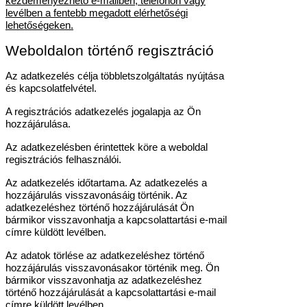
kezdeményezhető e-mailben, telefonon vagy
levélben a fentebb megadott elérhetőségi
lehetőségeken.
Weboldalon történő regisztráció
Az adatkezelés célja többletszolgáltatás nyújtása
és kapcsolatfelvétel.
A regisztrációs adatkezelés jogalapja az Ön
hozzájárulása.
Az adatkezelésben érintettek köre a weboldal
regisztrációs felhasználói.
Az adatkezelés időtartama. Az adatkezelés a
hozzájárulás visszavonásáig történik. Az
adatkezeléshez történő hozzájárulását Ön
bármikor visszavonhatja a kapcsolattartási e-mail
címre küldött levélben.
Az adatok törlése az adatkezeléshez történő
hozzájárulás visszavonásakor történik meg. Ön
bármikor visszavonhatja az adatkezeléshez
történő hozzájárulását a kapcsolattartási e-mail
címre küldött levélben.