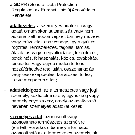
-
a
GDPR
(General Data Protection
Regulation) az Európai Unió új Adatvédelmi
Rendelete;
-
adatkezelés
: a személyes adatokon vagy
adatállományokon automatizált vagy nem
automatizált módon végzett bármely művelet
vagy műveletek összessége, így a gyűjtés,
rögzítés, rendszerezés, tagolás, tárolás,
átalakítás vagy megváltoztatás, lekérdezés,
betekintés, felhasználás, közlés, továbbítás,
terjesztés vagy egyéb módon történő
hozzáférhetővé tétel útján, összehangolás
vagy összekapcsolás, korlátozás, törlés,
illetve megsemmisítés;
-
adatfeldolgozó
: az a természetes vagy jogi
személy, közhatalmi szerv, ügynökség vagy
bármely egyéb szerv, amely az adatkezelő
nevében személyes adatokat kezel;
-
személyes adat
: azonosított vagy
azonosítható természetes személyre
(érintett) vonatkozó bármely információ;
azonosítható az a természetes személy, aki