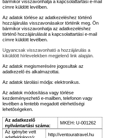
bármikor visszavonhatja a kapcsolattartási e-mail
címre küldött levélben.
Az adatok törlése az adatkezeléshez történő
hozzájárulás visszavonásakor történik meg. Ön
bármikor visszavonhatja az adatkezeléshez
történő hozzájárulását a kapcsolattartási e-mail
címre küldött levélben.
Ugyancsak visszavonható a hozzájárulás a
kiküldött hírlevelekben megjelenő link alapján.
Az adatok megismerésére jogosultak az
adatkezelő és alkalmazottai.
Az adatok tárolási módja: elektronikus.
Az adatok módosítása vagy törlése
kezdeményezhető e-mailben, telefonon vagy
levélben a fentebb megadott elérhetőségi
lehetőségeken.
Az adatkezelő
MKEH: U-001262
nyilvántartási száma:
Az igénybe vett
http://ventouratravel.hu
adatfeldolgozó: