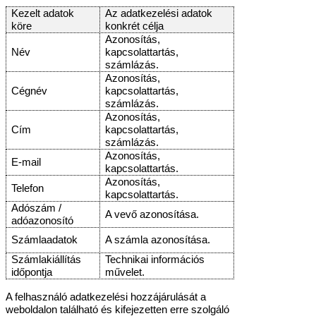
Kezelt adatok
Az adatkezelési adatok
köre
konkrét célja
Azonosítás,
Név
kapcsolattartás,
számlázás.
Azonosítás,
Cégnév
kapcsolattartás,
számlázás.
Azonosítás,
Cím
kapcsolattartás,
számlázás.
Azonosítás,
E-mail
kapcsolattartás.
Azonosítás,
Telefon
kapcsolattartás.
Adószám /
A vevő azonosítása.
adóazonosító
Számlaadatok
A számla azonosítása.
Számlakiállítás
Technikai információs
időpontja
művelet.
A felhasználó adatkezelési hozzájárulását a
weboldalon található és kifejezetten erre szolgáló