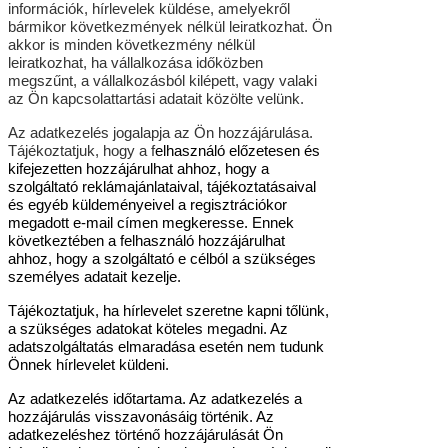
információk, hírlevelek küldése, amelyekről
bármikor következmények nélkül leiratkozhat. Ön
akkor is minden következmény nélkül
leiratkozhat, ha vállalkozása időközben
megszűnt, a vállalkozásból kilépett, vagy valaki
az Ön kapcsolattartási adatait közölte velünk.
Az adatkezelés jogalapja az Ön hozzájárulása.
Tájékoztatjuk, hogy a f
elhasználó előzetesen és
kifejezetten hozzájárulhat ahhoz, hogy a
szolgáltató reklámajánlataival, tájékoztatásaival
és egyéb küldeményeivel a regisztrációkor
megadott e-mail címen megkeresse. Ennek
következtében a felhasználó hozzájárulhat
ahhoz, hogy a szolgáltató e célból a szükséges
személyes adatait kezelje.
Tájékoztatjuk, ha hírlevelet szeretne kapni tőlünk,
a szükséges adatokat köteles megadni. Az
adatszolgáltatás elmaradása esetén nem tudunk
Önnek hírlevelet küldeni.
Az adatkezelés időtartama. Az adatkezelés a
hozzájárulás visszavonásáig történik. Az
adatkezeléshez történő hozzájárulását Ön