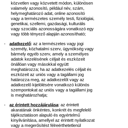
közvetlen vagy közvetett módon, különösen
valamely azonosító, például név, szám,
helymeghatározó adat, online azonosító
vagy a természetes személy testi, fiziológiai,
genetikai, szellemi, gazdasági, kulturális
vagy szociális azonosságára vonatkozó egy
vagy több tényező alapján azonosítható;
-
adatkezelő
: az a természetes vagy jogi
személy, közhatalmi szerv, ügynökség vagy
bármely egyéb szerv, amely a személyes
adatok kezelésének céljait és eszközeit
önállóan vagy másokkal együtt
meghatározza; ha az adatkezelés céljait és
eszközeit az uniós vagy a tagállami jog
határozza meg, az adatkezelőt vagy az
adatkezelő kijelölésére vonatkozó különös
szempontokat az uniós vagy a tagállami jog
is meghatározhatja;
-
az érintett hozzájárulása
: az érintett
akaratának önkéntes, konkrét és megfelelő
tájékoztatáson alapuló és egyértelmű
kinyilvánítása, amellyel az érintett nyilatkozat
vagy a megerősítést félreérthetetlenül