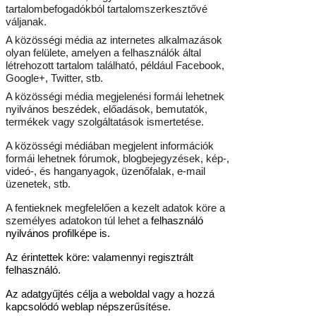
tartalombefogadókból tartalomszerkesztővé
váljanak.
A közösségi média az internetes alkalmazások
olyan felülete, amelyen a felhasználók által
létrehozott tartalom található, például Facebook,
Google+, Twitter, stb.
A közösségi média megjelenési formái lehetnek
nyilvános beszédek, előadások, bemutatók,
termékek vagy szolgáltatások ismertetése.
A közösségi médiában megjelent információk
formái lehetnek fórumok, blogbejegyzések, kép-,
videó-, és hanganyagok, üzenőfalak, e-mail
üzenetek, stb.
A fentieknek megfelelően a kezelt adatok köre a
személyes adatokon túl lehet a
felhasználó
nyilvános profilképe is.
Az érintettek köre: valamennyi regisztrált
felhasználó.
Az adatgyűjtés célja a weboldal vagy a hozzá
kapcsolódó weblap népszerűsítése.