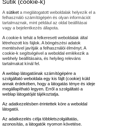
Sütik (cookie-k)
A
sütiket
a meglátogatott weboldalak helyezik el a
felhasználó számítógépén és olyan információt
tartalmaznak, mint például az oldal beállításai
vagy a bejelentkezés állapota.
A cookie-k tehát a felkeresett weboldalak által
létrehozott kis fájlok. A böngészési adatok
mentésével javítják a felhasználói élményt. A
cookie-k segítségével a weboldal emlékezik a
webhely beállításaira, és helyileg releváns
tartalmakat kínál fel.
A weblap látogatóinak számítógépére a
szolgáltató weboldala egy kis fájlt (cookie) küld
annak érdekében, hogy a látogatás ténye és ideje
megállapítható legyen. Erről a szolgáltató a
weblap látogatóját tájékoztatja.
Az adatkezelésben érintettek köre a weboldal
látogatói.
Az adatkezelés célja többletszolgáltatás,
azonosítás, a látogatók nyomon követése.