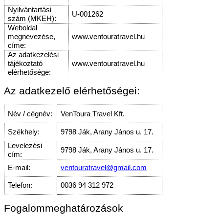
Nyilvántartási
U-001262
szám (MKEH):
Weboldal
megnevezése,
www.ventouratravel.hu
címe:
Az adatkezelési
tájékoztató
www.ventouratravel.hu
elérhetősége:
Az adatkezelő elérhetőségei:
Név / cégnév:
VenToura Travel Kft.
Székhely:
9798 Ják, Arany János u. 17.
Levelezési
9798 Ják, Arany János u. 17.
cím:
E-mail:
ventouratravel@gmail.com
Telefon:
0036 94 312 972
Fogalommeghatározások