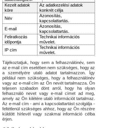
Kezelt adatok
Az adatkezelési adatok
köre
konkrét célja
Azonosítás,
Név
kapcsolattartás.
Azonosítás,
E-mail
kapcsolattartás.
Feliratkozás
Technikai információs
időpontja
művelet.
Technikai információs
IP cím
művelet.
Tájékoztatjuk, hogy sem a felhasználónév, sem
az e-mail cím esetében nem szükséges, hogy az
a személyére utaló adatot tartalmazzon. Így
például nem szükséges, hogy a felhasználónév
vagy az e-mail cím az Ön nevét tartalmazza. Ön
teljesen szabadon dönt arról, hogy ha olyan
felhasználó nevet vagy e-mail címet ad meg,
amely az Ön kilétére utaló információt tartalmaz.
Az e-mail cím - ami a kapcsolattartást szolgálja -
feltétlenül szükséges ahhoz, hogy az Ön részére
küldött hírlevél vagy szakmai információ célba
érjen.