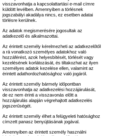
visszavonhatja a kapcsolattartási e-mail címre
küldött levélben. Amennyiben a törlésnek
jogszabályi akadálya nincs, ez esetben adatai
törlésre kerülnek.
Az adatok megismerésére jogosultak az
adatkezelő és alkalmazottai.
Az érintett személy kérelmezheti az adatkezelőtől
a rá vonatkozó személyes adatokhoz való
hozzáférést, azok helyesbítését, törlését vagy
kezelésének korlátozását, és tiltakozhat az ilyen
személyes adatok kezelése ellen, valamint az
érintett adathordozhatósághoz való jogáról.
Az érintett személy bármely időpontban
visszavonhatja az adatkezelési hozzájárulását,
de ez nem érinti a visszavonás előtt a
hozzájárulás alapján végrehajtott adatkezelés
jogszerűségét.
Az érintett személy élhet a felügyeleti hatósághoz
címzett panasz benyújtásának jogával.
Amennyiben az érintett személy használni