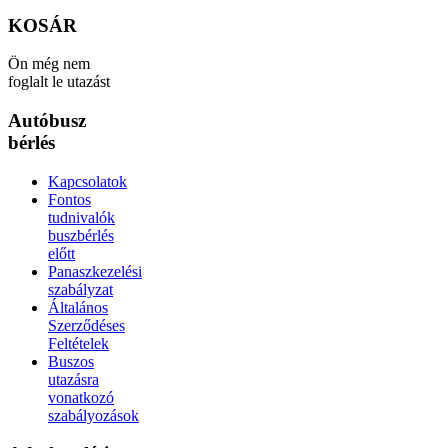
KOSÁR
Ön még nem
foglalt le utazást
Autóbusz
bérlés
Kapcsolatok
Fontos
tudnivalók
buszbérlés
előtt
Panaszkezelési
szabályzat
Általános
Szerződéses
Feltételek
Buszos
utazásra
vonatkozó
szabályozások