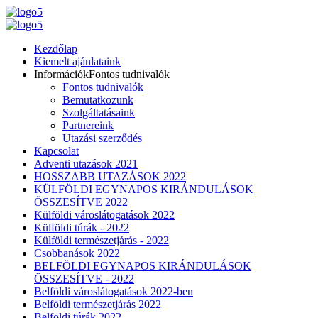
Kezdőlap
Kiemelt ajánlataink
Információk
Fontos tudnivalók
Fontos tudnivalók
Bemutatkozunk
Szolgáltatásaink
Partnereink
Utazási szerződés
Kapcsolat
Adventi utazások 2021
HOSSZABB UTAZÁSOK 2022
KÜLFÖLDI EGYNAPOS KIRÁNDULÁSOK
ÖSSZESÍTVE 2022
Külföldi városlátogatások 2022
Külföldi túrák - 2022
Külföldi természetjárás - 2022
Csobbanások 2022
BELFÖLDI EGYNAPOS KIRÁNDULÁSOK
ÖSSZESÍTVE - 2022
Belföldi városlátogatások 2022-ben
Belföldi természetjárás 2022
Belföldi túrák 2022