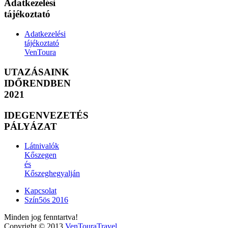
Adatkezelési
tájékoztató
Adatkezelési
tájékoztató
VenToura
UTAZÁSAINK
IDŐRENDBEN
2021
IDEGENVEZETÉS
PÁLYÁZAT
Látnivalók
Kőszegen
és
Kőszeghegyalján
Kapcsolat
Szín5ös 2016
Minden jog fenntartva!
Copyright © 2013
VenTouraTravel